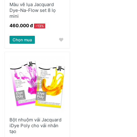
Màu vẽ lụa Jacquard
Dye-Na-Flow set 8 lọ
mini
460.000 đ
-13%
Chọn mua
Bột nhuộm vải Jacquard
iDye Poly cho vải nhân
tạo