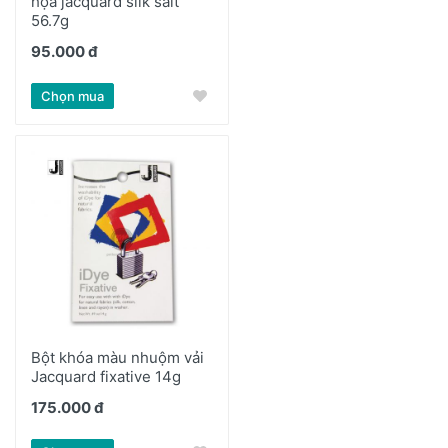
họa jacquard silk salt
56.7g
95.000 đ
Chọn mua
Bột khóa màu nhuộm vải
Jacquard fixative 14g
175.000 đ