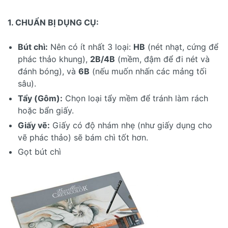
1. CHUẨN BỊ DỤNG CỤ:
Bút chì:
Nên có ít nhất 3 loại:
HB
(nét nhạt, cứng để
phác thảo khung),
2B/4B
(mềm, đậm để đi nét và
đánh bóng), và
6B
(nếu muốn nhấn các mảng tối
sâu).
Tẩy (Gôm):
Chọn loại tẩy mềm để tránh làm rách
hoặc bẩn giấy.
Giấy vẽ:
Giấy có độ nhám nhẹ (như giấy dụng cho
vẽ phác thảo) sẽ bám chì tốt hơn.
Gọt bút chì