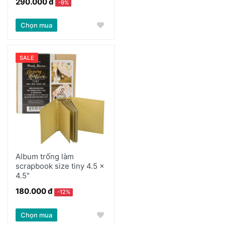
290.000 đ
-9%
Chọn mua
SALE
Album trống làm
scrapbook size tiny 4.5 x
4.5"
180.000 đ
-12%
Chọn mua