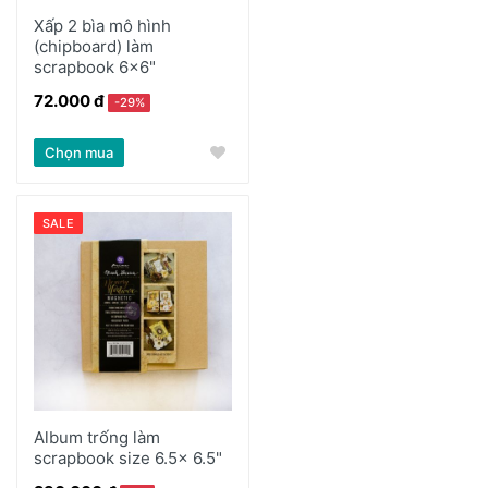
Xấp 2 bìa mô hình
(chipboard) làm
scrapbook 6x6"
72.000 đ
-29%
Chọn mua
SALE
Album trống làm
scrapbook size 6.5x 6.5"