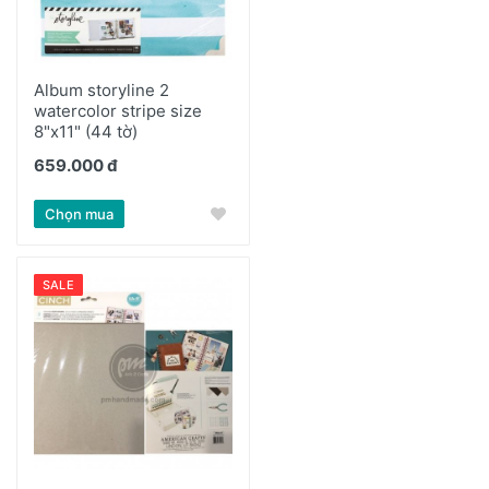
Album storyline 2
watercolor stripe size
8"x11" (44 tờ)
659.000 đ
Chọn mua
SALE