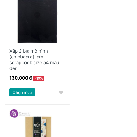
Xấp 2 bìa mô hình
(chipboard) làm
scrapbook size a4 màu
đen
130.000 đ
-19%
Chọn mua