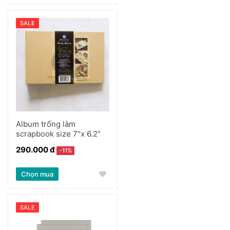
SALE
Album trống làm
scrapbook size 7"x 6.2"
290.000 đ
-11%
Chọn mua
SALE