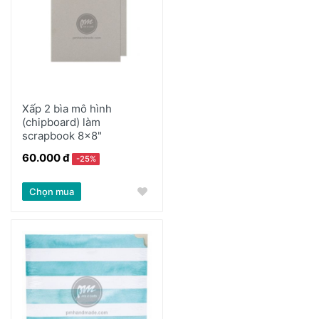
Xấp 2 bìa mô hình
(chipboard) làm
scrapbook 8x8"
60.000 đ
-25%
Chọn mua