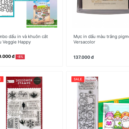
bo dấu in và khuôn cắt
Mực in dấu màu trắng pigm
 Veggie Happy
Versacolor
.000 đ
137.000 đ
-8%
E
SALE