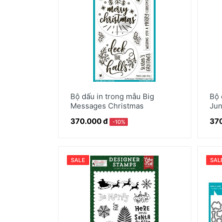
Thiệp/Quà tặng
Scrapbook & Giấy paper pad
Bộ dấu in trong mẫu Big
Bộ 
Messages Christmas
Ju
370.000 đ
370
-10%
SALE
SAL