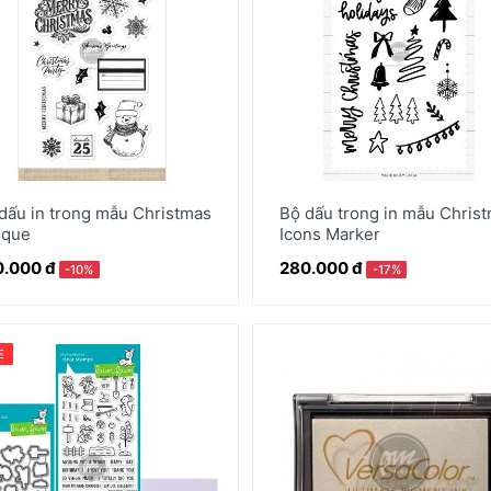
dấu in trong mẫu Christmas
Bộ dấu trong in mẫu Chris
nque
Icons Marker
.000 đ
280.000 đ
-10%
-17%
E