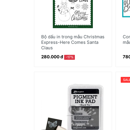
Bộ dấu in trong mẫu Christmas
Com
Express-Here Comes Santa
mẫu
Claus
280.000 đ
780
-17%
SAL