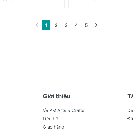
(hiện tại)
1
2
3
4
5
Giới thiệu
T
Về PM Arts & Crafts
Đi
Liên hệ
Đă
Giao hàng