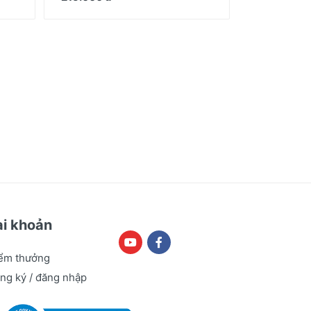
ài khoản
ểm thưởng
ng ký / đăng nhập