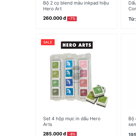
Bộ 2 cọ blend màu inkpad hiệu
Dấu
Hero Art
Co
260.000 đ
Từ:
-7%
SALE
Set 4 hộp mực in dấu Hero
Bộ 
Arts
sen
285.000 đ
195
-8%