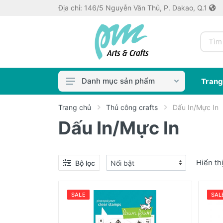
Địa chỉ: 146/5 Nguyễn Văn Thủ, P. Dakao, Q.1
Danh mục sản phẩm
Trang
Màu & Dung Môi
Trang chủ
Thủ công crafts
Dấu In/Mực In
Dấu In/Mực In
Cọ & Dụng Cụ
Bút Vẽ
Thủ công crafts
Hiển th
Bộ lọc
Keo dán, Keo in ảnh
Máy bế / Khuôn
SALE
SAL
Sổ/Giấy Vẽ