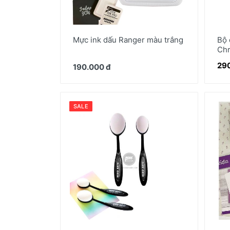
Mực ink dấu Ranger màu trắng
Bộ 
Chr
290
190.000 đ
SALE