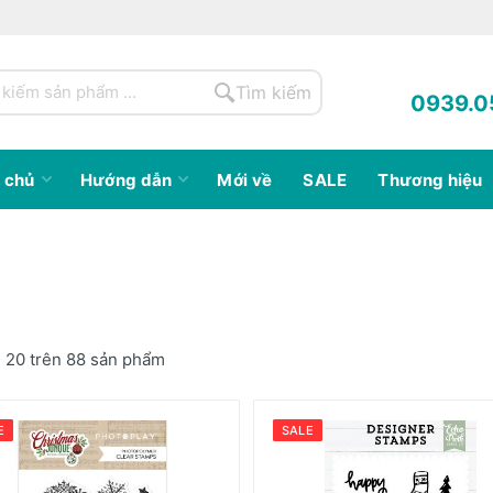
Tìm kiếm
0939.0
 chủ
Hướng dẫn
Mới về
SALE
Thương hiệu
ị 20 trên 88 sản phẩm
E
SALE