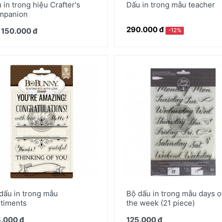
 in trong hiệu Crafter's
Dấu in trong mẫu teacher
mpanion
290.000 đ
 150.000 đ
-12%
dấu in trong mẫu
Bộ dấu in trong mẫu days o
timents
the week (21 piece)
.000 đ
125.000 đ