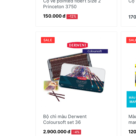
Cọ vẽ pointed fibert Size 2
Cọ 
Princeton 3750
150.000 đ
170
-12%
SALE
SAL
Bộ chì màu Derwent
Màu
Coloursoft set 36
mar
2.900.000 đ
120
-4%