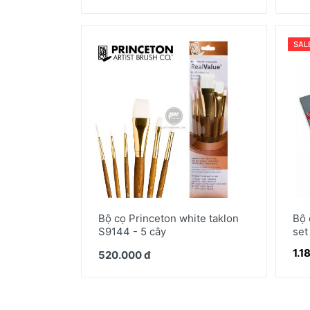
SAL
Bộ cọ Princeton white taklon
Bộ 
S9144 - 5 cây
set
1.1
520.000 đ