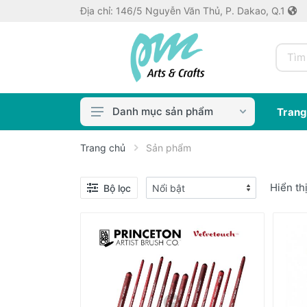
Địa chỉ: 146/5 Nguyễn Văn Thủ, P. Dakao, Q.1
Danh mục sản phẩm
Trang
Màu & Dung Môi
Trang chủ
Sản phẩm
Cọ & Dụng Cụ
Hiển th
Bộ lọc
Bút Vẽ
Thủ công crafts
Keo dán, Keo in ảnh
Máy bế / Khuôn
Sổ/Giấy Vẽ