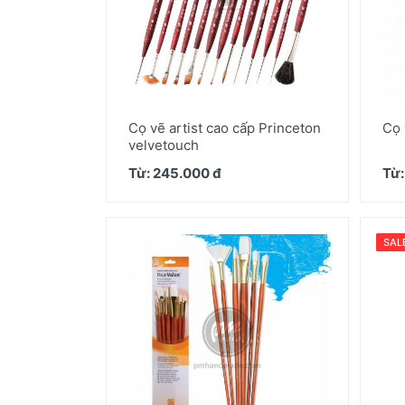
Thiệp/Quà tặng
Scrapbook & Giấy paper pad
Cọ vẽ artist cao cấp Princeton
Cọ 
velvetouch
Từ: 245.000 đ
Từ:
SAL