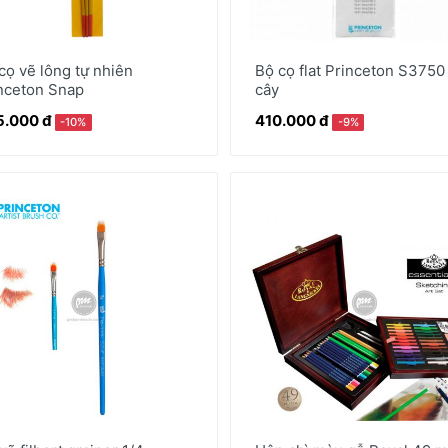
cọ vẽ lông tự nhiên
Bộ cọ flat Princeton S3750
nceton Snap
cây
5.000 đ
410.000 đ
-10%
-9%