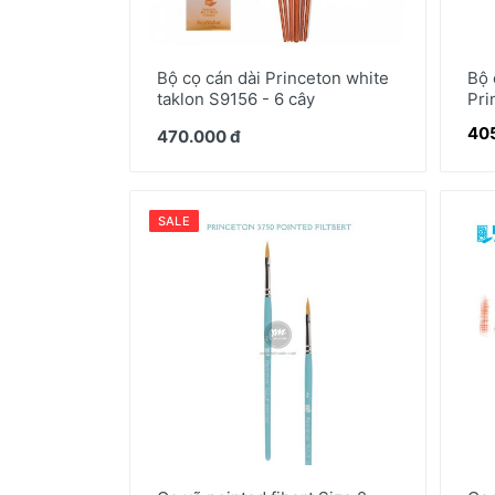
Bộ cọ cán dài Princeton white
Bộ 
taklon S9156 - 6 cây
Pri
40
470.000 đ
SALE