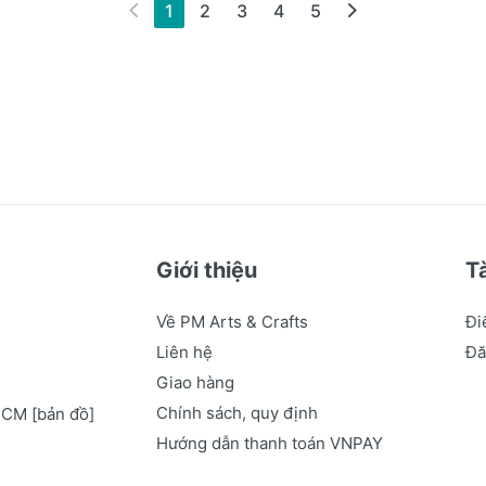
(hiện tại)
1
2
3
4
5
Giới thiệu
T
Về PM Arts & Crafts
Đi
Liên hệ
Đă
Giao hàng
Chính sách, quy định
.HCM
[bản đồ]
Hướng dẫn thanh toán VNPAY