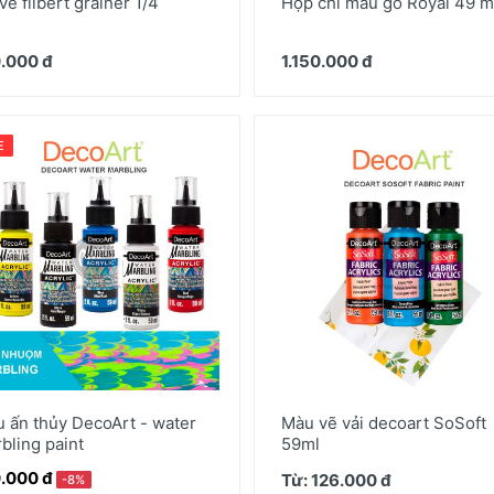
vẽ filbert grainer 1/4
Hộp chì màu gỗ Royal 49 
.000 đ
1.150.000 đ
E
 ấn thủy DecoArt - water
Màu vẽ vải decoart SoSoft
bling paint
59ml
.000 đ
Từ: 126.000 đ
-8%