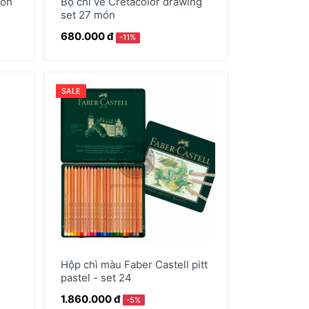
món
Bộ chì vẽ Cretacolor drawing
set 27 món
680.000 đ
-11%
SALE
Hộp chì màu Faber Castell pitt
pastel - set 24
1.860.000 đ
-5%