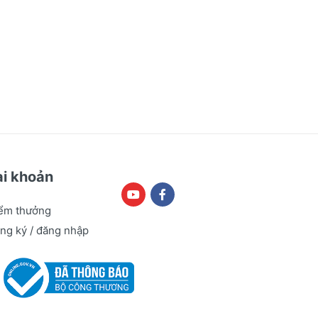
ài khoản
ểm thưởng
ng ký / đăng nhập