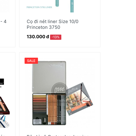
 - 4
Cọ đi nét liner Size 10/0
Princeton 3750
130.000 đ
-13%
SALE