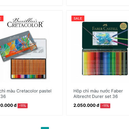
E
SALE
chì màu Cretacolor pastel
Hôp chì màu nước Faber
 36
Albrecht Durer set 36
80.000 đ
2.050.000 đ
-11%
-11%