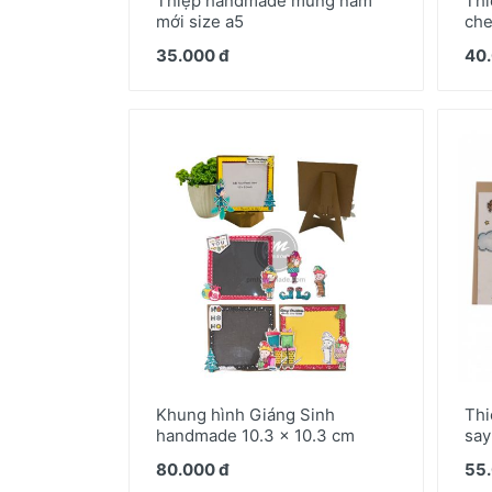
Thiệp handmade mừng năm
Thi
mới size a5
che
35.000 đ
40.
Khung hình Giáng Sinh
Thi
handmade 10.3 x 10.3 cm
say
80.000 đ
55.