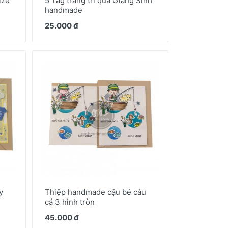
ize
5 Tag trang trí quà Giáng Sinh
handmade
25.000 đ
y
Thiệp handmade cậu bé câu
cá 3 hình tròn
45.000 đ