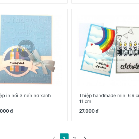
ệp in nổi 3 nến nơ xanh
Thiệp handmade mini 6.9 c
11 cm
000 đ
27.000 đ
(hiện tại)
1
2