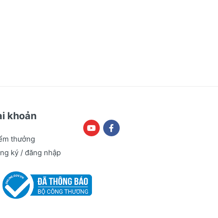
ài khoản
ểm thưởng
ng ký / đăng nhập