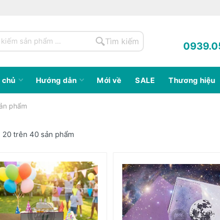
Tìm kiếm
0939.0
 chủ
Hướng dẫn
Mới về
SALE
Thương hiệu
ản phẩm
ị 20 trên 40 sản phẩm