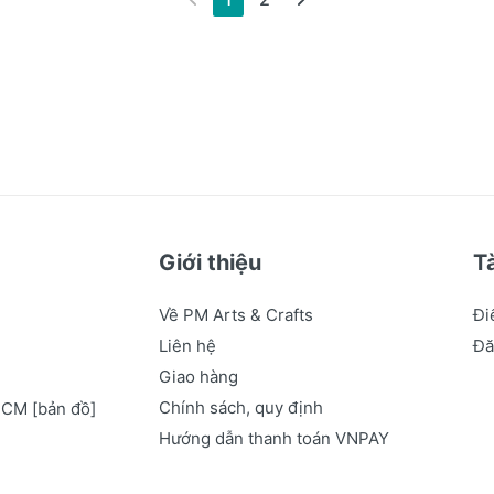
Giới thiệu
T
Về PM Arts & Crafts
Đi
Liên hệ
Đă
Giao hàng
Chính sách, quy định
.HCM
[bản đồ]
Hướng dẫn thanh toán VNPAY