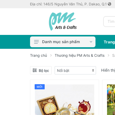
Địa chỉ: 146/5 Nguyễn Văn Thủ, P. Dakao, Q.1
Danh mục sản phẩm
Trang
Màu & Dung Môi
Trang chủ
Thương hiệu PM Arts & Crafts
S
Cọ & Dụng Cụ
Hiển th
Bộ lọc
Bút Vẽ
Thủ công crafts
MỚI
Keo dán, Keo in ảnh
Máy bế / Khuôn
Sổ/Giấy Vẽ