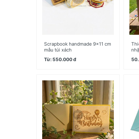
Thiệp/Quà tặng
Scrapbook & Giấy paper pad
Scrapbook handmade 9x11 cm
Thi
mẫu túi xách
nhậ
Từ: 550.000 đ
50.