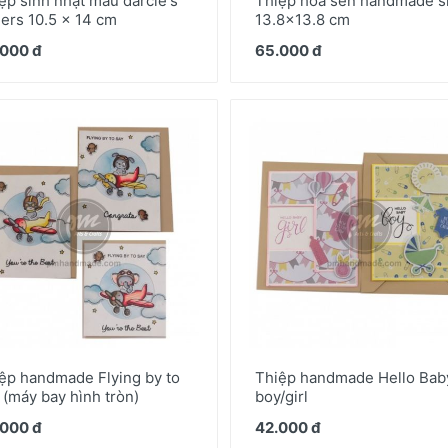
ệp sinh nhật mẫu darcie's
Thiệp hoa sen handmade s
ers 10.5 x 14 cm
13.8x13.8 cm
000 đ
65.000 đ
ệp handmade Flying by to
Thiệp handmade Hello Bab
 (máy bay hình tròn)
boy/girl
000 đ
42.000 đ