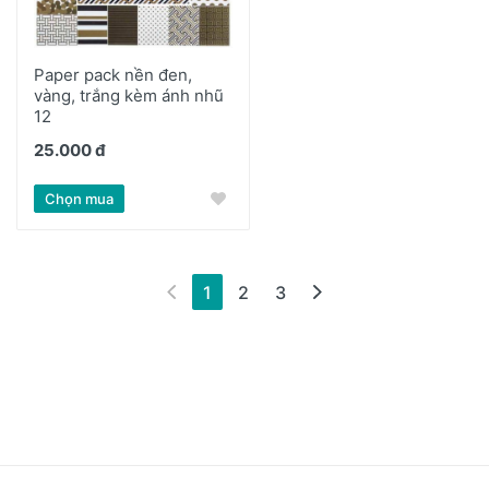
Paper pack nền đen,
vàng, trắng kèm ánh nhũ
12
25.000 đ
Chọn mua
(hiện tại)
1
2
3