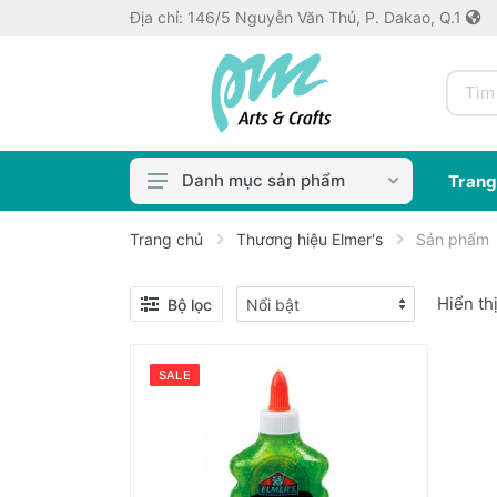
Địa chỉ: 146/5 Nguyễn Văn Thủ, P. Dakao, Q.1
Danh mục sản phẩm
Trang
Màu & Dung Môi
Trang chủ
Thương hiệu Elmer's
Sản phẩm
Cọ & Dụng Cụ
Hiển th
Bộ lọc
Bút Vẽ
Thủ công crafts
SALE
Keo dán, Keo in ảnh
Máy bế / Khuôn
Sổ/Giấy Vẽ