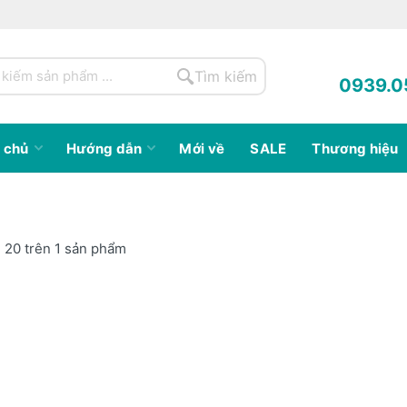
Tìm kiếm
0939.0
 chủ
Hướng dẫn
Mới về
SALE
Thương hiệu
ị 20 trên 1 sản phẩm