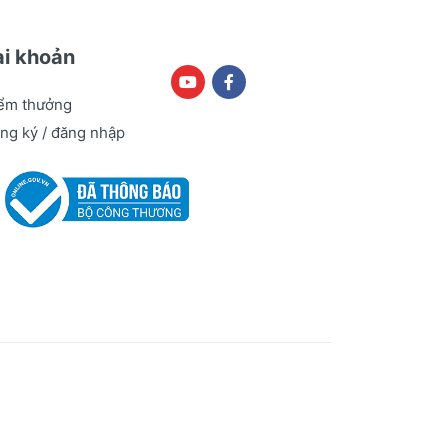
ài khoản
ểm thưởng
ng ký / đăng nhập