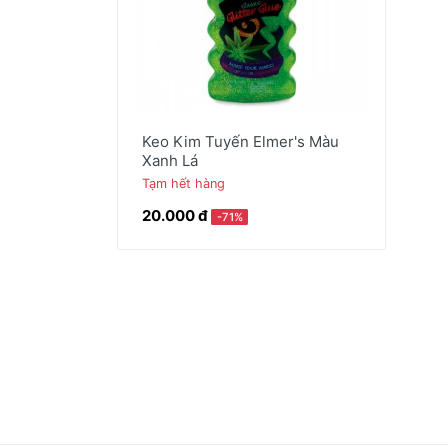
Thiệp/Quà tặng
Scrapbook & Giấy paper pad
Keo Kim Tuyến Elmer's Màu
Xanh Lá
Tạm hết hàng
20.000 đ
-71%