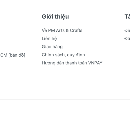
Giới thiệu
T
Về PM Arts & Crafts
Đi
Liên hệ
Đă
Giao hàng
Chính sách, quy định
.HCM
[bản đồ]
Hướng dẫn thanh toán VNPAY