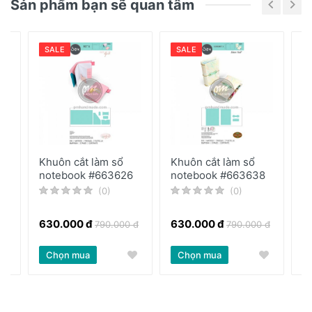
Thông số:
Sản phẩm bạn sẽ quan tâm
- Kích thước mẫu design: 7 cm x 11,2 cm - 0.3
cm x 0.3 cm
- Thành phần : Steel-Rule Die: ABS Plastic,
SALE
SALE
CARB Compliant Wood, Steel-Rule Blade, Long
Lasting Ejection Foam
- Số lượng : 1 khuôn
Khuôn cắt làm sổ
Khuôn cắt làm sổ
K
notebook #663626
notebook #663638
G
(0)
(0)
630.000 đ
630.000 đ
4
 đ
790.000 đ
790.000 đ
Chọn mua
Chọn mua