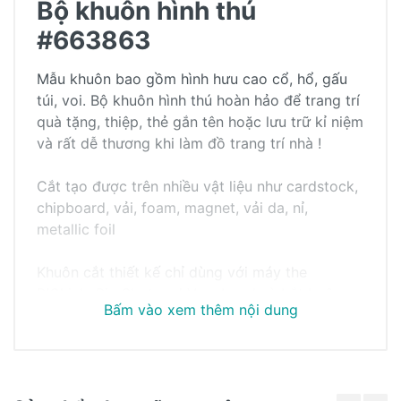
Bộ khuôn hình thú
#663863
Mẫu khuôn bao gồm hình hưu cao cổ, hổ, gấu
túi, voi. Bộ khuôn hình thú hoàn hảo để trang trí
quà tặng, thiệp, thẻ gắn tên hoặc lưu trữ kỉ niệm
và rất dễ thương khi làm đồ trang trí nhà !
Cắt tạo được trên nhiều vật liệu như cardstock,
chipboard, vải, foam, magnet, vải da, nỉ,
metallic foil
Khuôn cắt thiết kế chỉ dùng với máy the
BIGkick, Big Shot and Vagabond và bắt buộc
Bấm vào xem thêm nội dung
phải sử dụng chung với cặp miếng cắt. Để cắt
Khách hàng đánh giá
sử dụng miếng cutting pads, máy và có sự hỗ
trợ của adapter.
Chưa có bài đánh giá nào