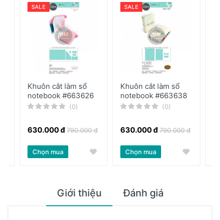
SALE
SALE
Khuôn cắt làm sổ
Khuôn cắt làm sổ
K
notebook #663626
notebook #663638
G
(0)
(0)
630.000 đ
630.000 đ
4
 đ
790.000 đ
790.000 đ
Chọn mua
Chọn mua
Giới thiệu
Đánh giá