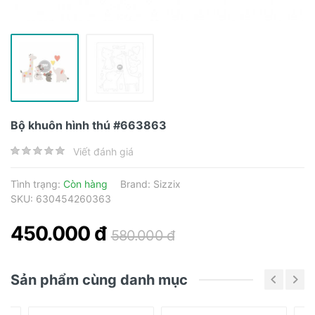
Bộ khuôn hình thú #663863
Viết đánh giá
Tình trạng:
Còn hàng
Brand:
Sizzix
SKU: 630454260363
450.000 đ
580.000 đ
Sản phẩm cùng danh mục