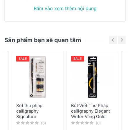
chảy đều, ngòi bút dễ sử dụng tạo thành những
Bấm vào xem thêm nội dung
nét chữ mềm mại dễ dàng viết theo hướng dẫn.
Khách hàng đánh giá
√ Màu bạc sáng phù hợp với các nền màu tối
cho hình ảnh nội dung thêm nổi bậc và ấn
tượng.
Chưa có bài đánh giá nào
Sản phẩm bạn sẽ quan tâm
SALE
SALE
Set thư pháp
Bút Viết Thư Pháp
B
calligraphy
calligraphy Elegant
h
Signature
Writer Vàng Gold
F
(0)
(0)