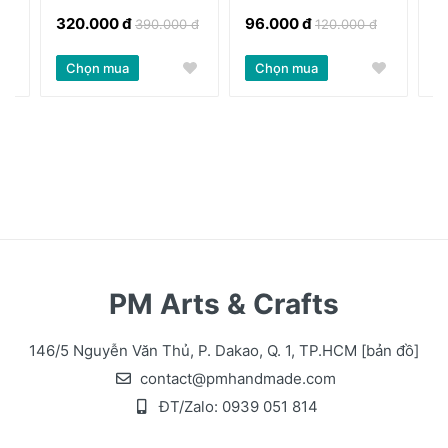
320.000 đ
96.000 đ
2
390.000 đ
120.000 đ
Chọn mua
Chọn mua
PM Arts & Crafts
146/5 Nguyễn Văn Thủ, P. Dakao, Q. 1, TP.HCM
[bản đồ]
contact@pmhandmade.com
ĐT/Zalo:
0939 051 814