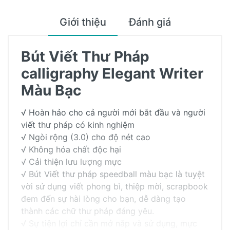
Giới thiệu
Đánh giá
Bút Viết Thư Pháp
calligraphy Elegant Writer
Màu Bạc
√ Hoàn hảo cho cả người mới bắt đầu và người
viết thư pháp có kinh nghiệm
√ Ngòi rộng (3.0) cho độ nét cao
√ Không hóa chất độc hại
√ Cải thiện lưu lượng mực
√ Bút Viết thư pháp speedball màu bạc là tuyệt
vời sử dụng viết phong bì, thiệp mời, scrapbook
đem đến sự hài lòng cho bạn, dễ dàng tạo
thành các chữ thư pháp đáng yêu.
√ Sự tiện lợi chỉ cần mở nắp và sử dụng, mực