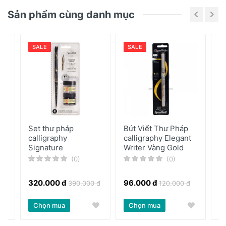
Sản phẩm cùng danh mục
SALE
SALE
Set thư pháp
Bút Viết Thư Pháp
B
calligraphy
calligraphy Elegant
h
Signature
Writer Vàng Gold
F
(0)
(0)
320.000 đ
96.000 đ
2
390.000 đ
120.000 đ
Chọn mua
Chọn mua