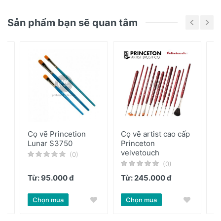
- Made in Korea
Chưa có bài đánh giá nào
Sản phẩm bạn sẽ quan tâm
Cọ vẽ Princetion
Cọ vẽ artist cao cấp
B
Lunar S3750
Princeton
S
velvetouch
(0)
(0)
Từ: 95.000 đ
Từ: 245.000 đ
2
 đ
Chọn mua
Chọn mua