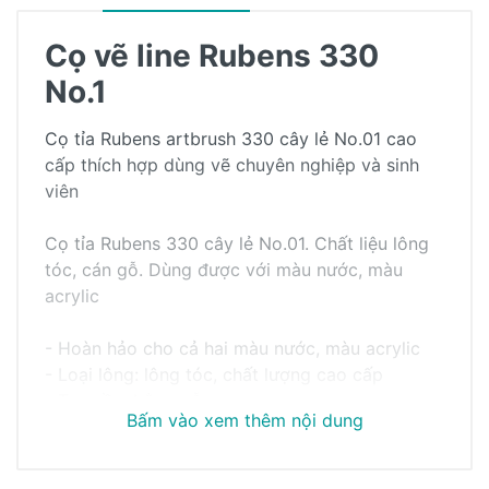
Cọ vẽ line Rubens 330
No.1
Cọ tỉa Rubens artbrush 330 cây lẻ No.01 cao
cấp thích hợp dùng vẽ chuyên nghiệp và sinh
viên
Cọ tỉa Rubens 330 cây lẻ No.01. Chất liệu lông
tóc, cán gỗ. Dùng được với màu nước, màu
acrylic
- Hoàn hảo cho cả hai màu nước, màu acrylic
- Loại lông: lông tóc, chất lượng cao cấp
- Tay cầm bằng gỗ
Bấm vào xem thêm nội dung
- Phạm vi người dùng: Người mới bắt đầu cho
Khách hàng đánh giá
đến Nâng cao
- Dùng vẽ line, chi tiết nhỏ