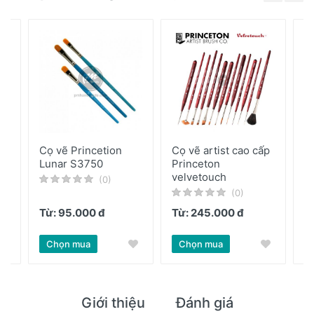
Cọ vẽ Princetion
Cọ vẽ artist cao cấp
B
Lunar S3750
Princeton
S
velvetouch
(0)
(0)
Từ: 95.000 đ
Từ: 245.000 đ
2
 đ
Chọn mua
Chọn mua
Giới thiệu
Đánh giá