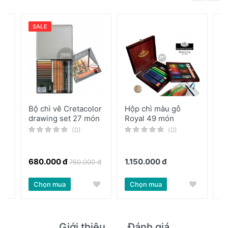
SALE
Bộ chì vẽ Cretacolor
Hộp chì màu gỗ
B
drawing set 27 món
Royal 49 món
C
(0)
(0)
2
680.000 đ
1.150.000 đ
760.000 đ
3.
Chọn mua
Chọn mua
Giới thiệu
Đánh giá