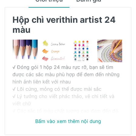
Hộp chì verithin artist 24
màu
√ Đóng gói 1 hộp 24 màu rực rỡ, bạn sẽ tìm
được các sắc màu phù hợp để đem đến những
hình ảnh liên kết với nhau
√ Lõi cứng, mỏng có thể được mài sắc
√ Lý tưởng cho viết phác thảo, vẽ chi tiết và
viết chữ
√ Các sắc tố màu chất lượng cao đem đến độ
đậm rõ nét cho tác phẩm, phác thảo tỉ mỉ các
Bấm vào xem thêm nội dung
chi tiết tỉ mỉ, màu lâu dài không phai
Khách hàng đánh giá
√ Lõi được thiết kế chống gãy vụn