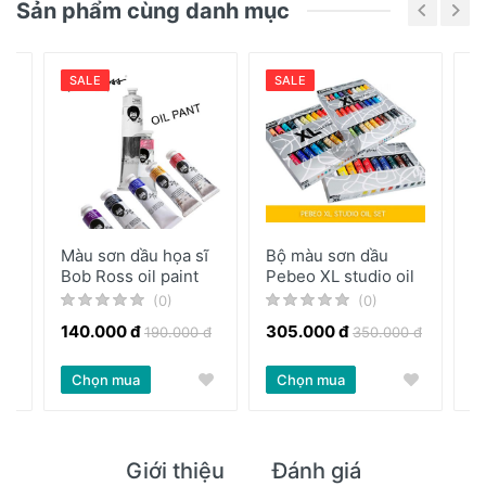
Sản phẩm cùng danh mục
SALE
SALE
Màu sơn dầu họa sĩ
Bộ màu sơn dầu
M
ộ
Bob Ross oil paint
Pebeo XL studio oil
G
i
(0)
(0)
140.000 đ
305.000 đ
190.000 đ
350.000 đ
Tạ
Chọn mua
Chọn mua
1
Giới thiệu
Đánh giá