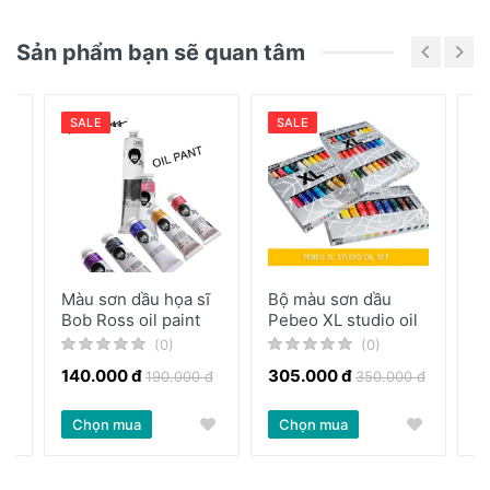
lanh tinh luyện tốt nhất và canxi cacbonat .
Chưa có bài đánh giá nào
Sản phẩm bạn sẽ quan tâm
√ Bộ 9 màu đựng trong hộp gỗ sang trọng
√ Dùng để vẽ tranh sơn dầu
√ Dung tích : 9 x 37ml
SALE
SALE
√ Made in USA
Màu sơn dầu họa sĩ
Bộ màu sơn dầu
M
ộ
Bob Ross oil paint
Pebeo XL studio oil
G
i
(0)
(0)
140.000 đ
305.000 đ
190.000 đ
350.000 đ
Tạ
Chọn mua
Chọn mua
1