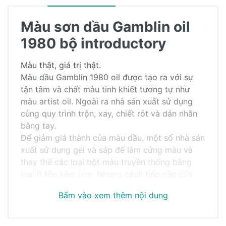
Màu sơn dầu Gamblin oil
1980 bộ introductory
Màu thật, giá trị thật.
Màu dầu Gamblin 1980 oil được tạo ra với sự
tận tâm và chất màu tinh khiết tương tự như
màu artist oil. Ngoài ra nhà sản xuất sử dụng
cùng quy trình trộn, xay, chiết rót và dán nhãn
bằng tay.
Để giảm giá thành của màu dầu, một số nhà sản
xuất sử dụng gel và sáp để làm cứng màu và
thay thế các loại bột màu truyền thống bằng
loại ít tốn kém hơn. Nhưng cách tiếp cận của
hãng Gamblin là khác, hãng sử dụng nguyên liệu
Bấm vào xem thêm nội dung
và quy trình truyền thống để đảm bảo rằng đem
Khách hàng đánh giá
đến màu sắc tuyệt vời cho các họa sĩ. Màu sắc
được pha chế bằng bột màu nguyên chất, dầu