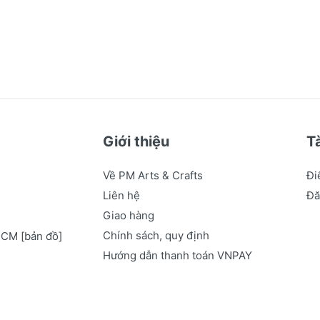
Giới thiệu
T
Về PM Arts & Crafts
Đi
Liên hệ
Đă
Giao hàng
Chính sách, quy định
.HCM
[bản đồ]
Hướng dẫn thanh toán VNPAY