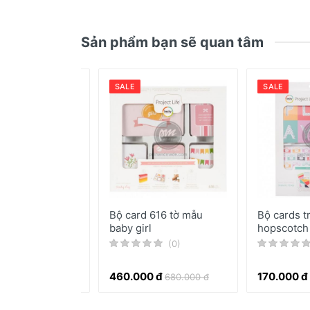
Chưa có bài đánh giá nào
Sản phẩm bạn sẽ quan tâm
SALE
SALE
iấy in hình họa
Bộ card 616 tờ mẫu
Bộ cards t
ristmas Joy
baby girl
hopscotch
(0)
(0)
0 đ
460.000 đ
170.000 đ
410.000 đ
680.000 đ