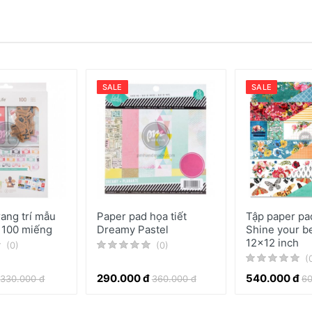
SALE
SALE
rang trí mẫu
Paper pad họa tiết
Tập paper pa
 100 miếng
Dreamy Pastel
Shine your b
12x12 inch
(0)
(0)
(
290.000 đ
540.000 đ
330.000 đ
360.000 đ
60