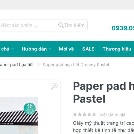
Tìm kiếm
0939.0
 chủ
Hướng dẫn
Mới về
SALE
Thương hiệu
aper pad họa tiết
Paper pad họa tiết Dreamy Pastel
Paper pad h
Pastel
Viết đánh giá
Giấy mỹ thuật trang trí ca
hợp thiết kế tinh tế như d