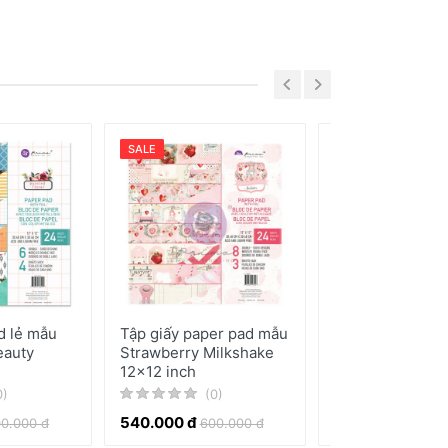
SALE
SALE
d lẻ mẫu
Tập giấy paper pad mẫu
Bộ kit giấy in h
eauty
Strawberry Milkshake
tiết Christmas J
12x12 inch
(0)
0)
(0)
540.000 đ
370.000 đ
0.000 đ
600.000 đ
410.0