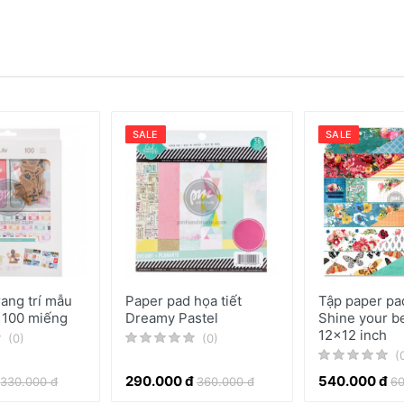
SALE
SALE
rang trí mẫu
Paper pad họa tiết
Tập paper pa
 100 miếng
Dreamy Pastel
Shine your b
12x12 inch
(0)
(0)
(
290.000 đ
540.000 đ
330.000 đ
360.000 đ
60