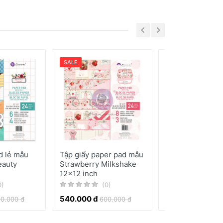
SALE
SALE
d lẻ mẫu
Tập giấy paper pad mẫu
Bộ kit giấy in h
eauty
Strawberry Milkshake
tiết Christmas J
12x12 inch
(0)
0)
(0)
540.000 đ
370.000 đ
0.000 đ
600.000 đ
410.0