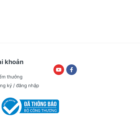
ài khoản
ểm thưởng
ng ký / đăng nhập