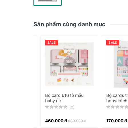
Sản phẩm cùng danh mục
SALE
SALE
iấy in hình họa
Bộ card 616 tờ mẫu
Bộ cards t
ristmas Joy
baby girl
hopscotch
(0)
(0)
0 đ
460.000 đ
170.000 đ
410.000 đ
680.000 đ