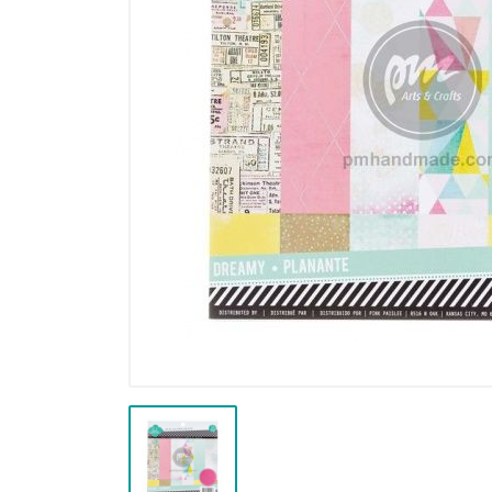
Thiệp/Quà tặng
Scrapbook & Giấy paper pad