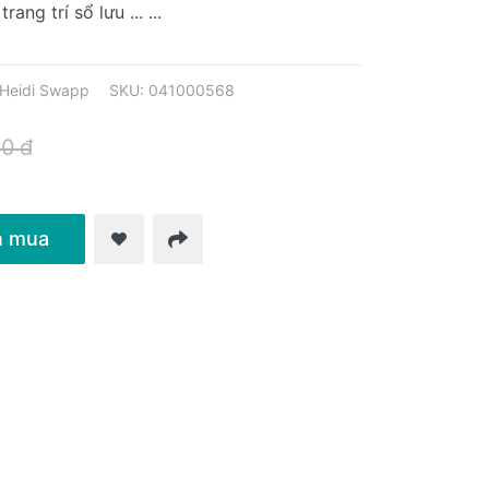
ang trí sổ lưu ... ...
Heidi Swapp
SKU: 041000568
0 đ
n mua