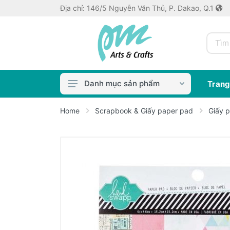
Địa chỉ: 146/5 Nguyễn Văn Thủ, P. Dakao, Q.1
Danh mục sản phẩm
Trang
Màu & Dung Môi
Home
Scrapbook & Giấy paper pad
Giấy p
Cọ & Dụng Cụ
Bút Vẽ
Thủ công crafts
Keo dán, Keo in ảnh
Máy bế / Khuôn
Sổ/Giấy Vẽ