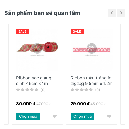
Chưa có bài đánh giá nào
Sản phẩm bạn sẽ quan tâm
SALE
SALE
ẫu
Ribbon sọc giáng
Ribbon màu trắng in
G
sinh 46cm x 1m
zigzag 9.5mm x 1.2m
w
he
(0)
(0)
30.000 đ
29.000 đ
6
47.000 đ
45.000 đ
Chọn mua
Chọn mua