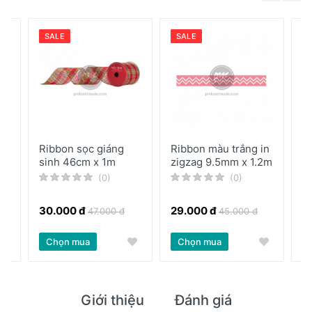
SALE
SALE
ẫu
Ribbon sọc giáng
Ribbon màu trắng in
G
sinh 46cm x 1m
zigzag 9.5mm x 1.2m
w
he
(0)
(0)
30.000 đ
29.000 đ
6
47.000 đ
45.000 đ
Chọn mua
Chọn mua
Giới thiệu
Đánh giá