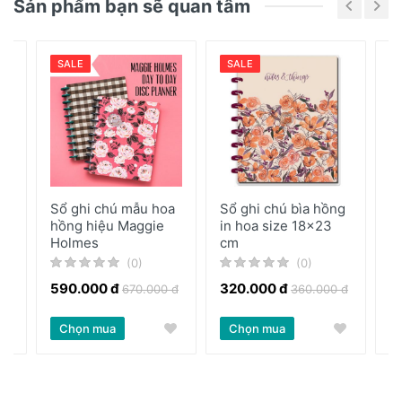
thể tháo ra để bỏ/thêm giấy vào
Sản phẩm bạn sẽ quan tâm
SALE
SALE
Sổ ghi chú mẫu hoa
Sổ ghi chú bìa hồng
S
hồng hiệu Maggie
in hoa size 18x23
J
Holmes
cm
(0)
(0)
590.000 đ
320.000 đ
3
 đ
670.000 đ
360.000 đ
Chọn mua
Chọn mua