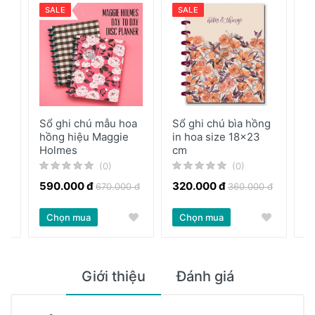
SALE
SALE
Sổ ghi chú mẫu hoa
Sổ ghi chú bìa hồng
S
hồng hiệu Maggie
in hoa size 18x23
J
Holmes
cm
(0)
(0)
590.000 đ
320.000 đ
3
 đ
670.000 đ
360.000 đ
Chọn mua
Chọn mua
Giới thiệu
Đánh giá