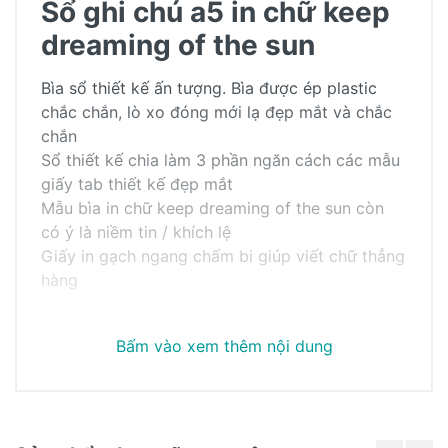
Sổ ghi chú a5 in chữ keep
dreaming of the sun
Bìa sổ thiết kế ấn tượng. Bìa được ép plastic
chắc chắn, lò xo đóng mới lạ đẹp mắt và chắc
chắn
Sổ thiết kế chia làm 3 phần ngăn cách các mẫu
giấy tab thiết kế đẹp mắt
Mẫu bìa in chữ keep dreaming of the sun còn
có ý là niềm tin / khích lệ
Giấy in gạch ngang chấm bi giúp viết chữ thẳng
hàng
√ Dùng ghi chú/ phác thảo/ lập kế hoạch
Bấm vào xem thêm nội dung
√ Kích thước sổ 11 x 17 cm
Khách hàng đánh giá
√ Số trang : 60 trang
√ Bìa nhựa trong
√ Đóng bằng còng nhựa màu tím chắc chắn, có
Chưa có bài đánh giá nào