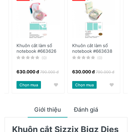
Khuôn cắt làm sổ
Khuôn cắt làm sổ
K
notebook #663626
notebook #663638
G
(0)
(0)
630.000 đ
630.000 đ
4
 đ
790.000 đ
790.000 đ
Chọn mua
Chọn mua
Giới thiệu
Đánh giá
Khuôn cắt Sizzix Bigz Dies