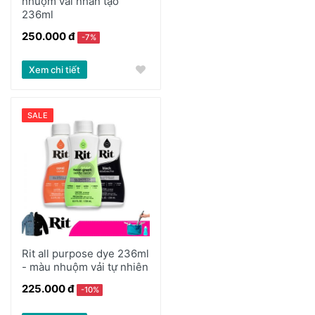
nhuộm vải nhân tạo
236ml
250.000 đ
-7%
Xem chi tiết
SALE
Rit all purpose dye 236ml
- màu nhuộm vải tự nhiên
225.000 đ
-10%