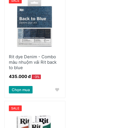
SALE
Rit dye Denim - Combo
màu nhuộm vải Rit back
to blue
435.000 đ
-3%
Chọn mua
SALE